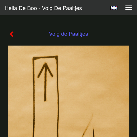
Hella De Boo - Volg De Paaltjes
Tog
navi
Volg de Paaltjes