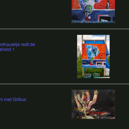
rKauwtje redt de
sheid 1
m met Gribus