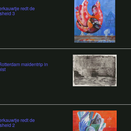
rkauwtje redt de
sheid 3
otterdam maidentrip in
ist
rkauwtje redt de
sheid 2