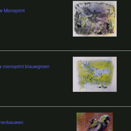
w Monoprint
w monoprint blauwgroen
enenkauwen