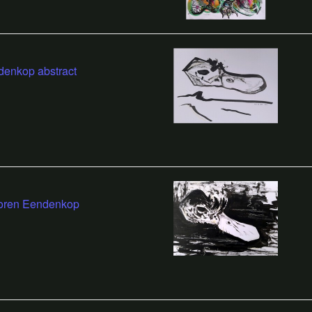
enkop abstract
loren Eendenkop