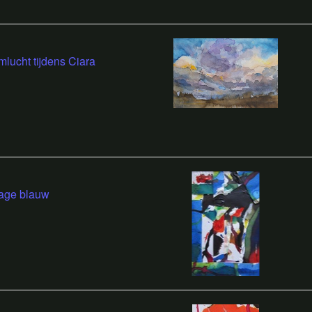
mlucht tijdens Ciara
age blauw