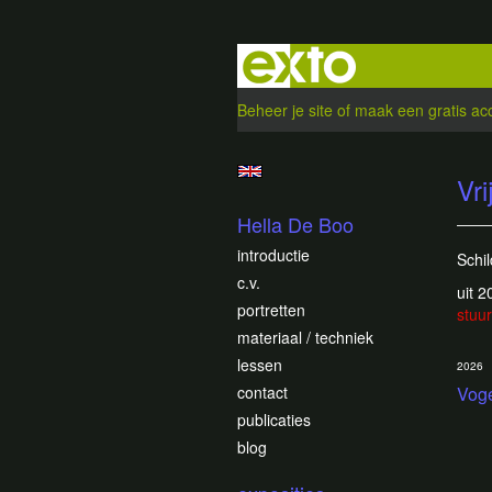
Beheer je site
of
maak een gratis ac
Vri
Hella De Boo
introductie
Schil
c.v.
uit 
portretten
stuur
materiaal / techniek
lessen
2026
contact
Voge
publicaties
blog