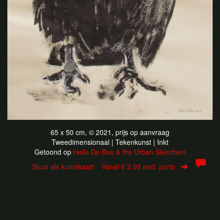
65 x 50 cm, © 2021, prijs op aanvraag
Tweedimensionaal | Tekenkunst | Inkt
Getoond op
Hella De Boo & the Urban Sketchers
Stuur als kunstkaart
Vanaf € 2,95 excl. porto