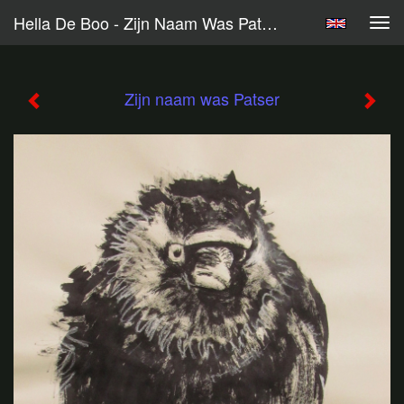
Hella De Boo - Zijn Naam Was Patser
Tog
navi
Zijn naam was Patser